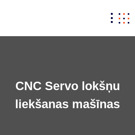
Skip
to
content
CNC Servo lokšņu
liekšanas mašīnas