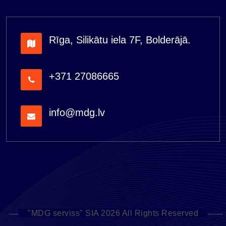
Rīga, Silikātu iela 7F, Bolderājā.
+371 27086665
info@mdg.lv
"MDG serviss" SIA 2026 All Rights Reserved