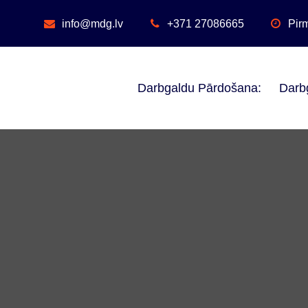
Skip
to
info@mdg.lv
+371 27086665
Pirm
content
Darbgaldu Pārdošana:
Darb