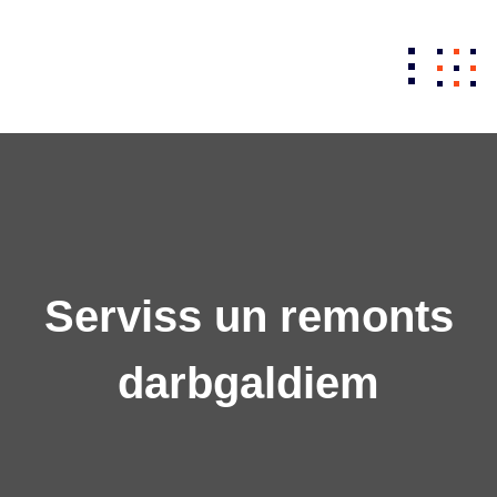
Skip
to
content
Serviss un remonts
darbgaldiem