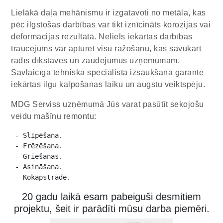
Lielākā daļa mehānismu ir izgatavoti no metāla, kas
pēc ilgstošas ​​darbības var tikt iznīcināts korozijas vai
deformācijas rezultātā. Neliels iekārtas darbības
traucējums var apturēt visu ražošanu, kas savukārt
radīs dīkstāves un zaudējumus uzņēmumam.
Savlaicīga tehniskā speciālista izsaukšana garantē
iekārtas ilgu kalpošanas laiku un augstu veiktspēju.
MDG Serviss uzņēmumā Jūs varat pasūtīt sekojošu
veidu mašīnu remontu:
 - Slīpēšana.

 - Frēzēšana.

 - Griešanās.

 - Asināšana.

 - Kokapstrāde.
20 gadu laikā esam pabeiguši desmitiem
projektu, šeit ir parādīti mūsu darba piemēri.