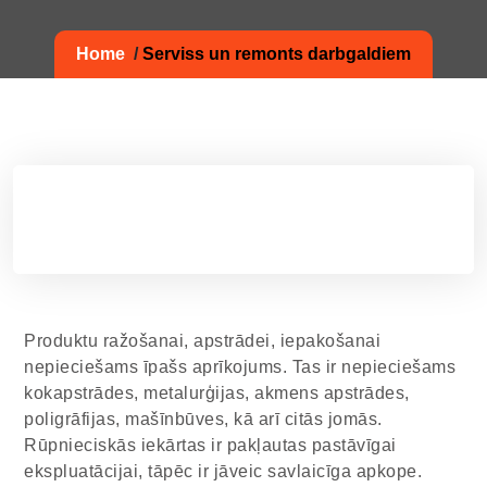
Home
/
Serviss un remonts darbgaldiem
Produktu ražošanai, apstrādei, iepakošanai
nepieciešams īpašs aprīkojums. Tas ir nepieciešams
kokapstrādes, metalurģijas, akmens apstrādes,
poligrāfijas, mašīnbūves, kā arī citās jomās.
Rūpnieciskās iekārtas ir pakļautas pastāvīgai
ekspluatācijai, tāpēc ir jāveic savlaicīga apkope.