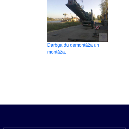
Darbgaldu demontāža un
montāža.