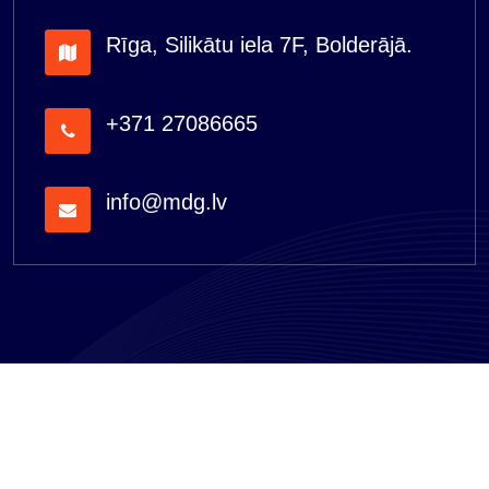
Rīga, Silikātu iela 7F, Bolderājā.
+371 27086665
info@mdg.lv
"MDG serviss" SIA 2026 All Rights Reserved