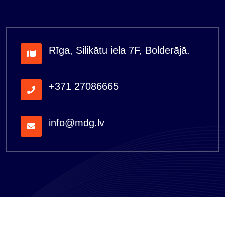
Rīga, Silikātu iela 7F, Bolderājā.
+371 27086665
info@mdg.lv
"MDG serviss" SIA 2026 All Rights Reserved