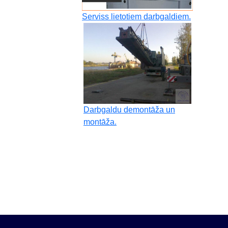
Serviss lietotiem darbgaldiem.
Darbgaldu demontāža un
montāža.