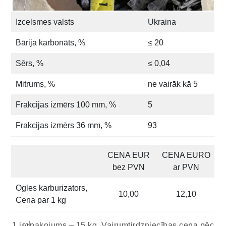
Izcelsmes valsts
Ukraina
Bārija karbonāts, %
≤ 20
Sērs, %
≤ 0,04
Mitrums, %
ne vairāk kā 5
Frakcijas izmērs 100 mm, %
5
Frakcijas izmērs 36 mm, %
93
CENA EUR
CENA EURO
bez PVN
ar PVN
Ogles karburizators,
10,00
12,10
Cena par 1 kg
1 ipakojums – 15 kg. Vairumtirdzniecības cena pēc