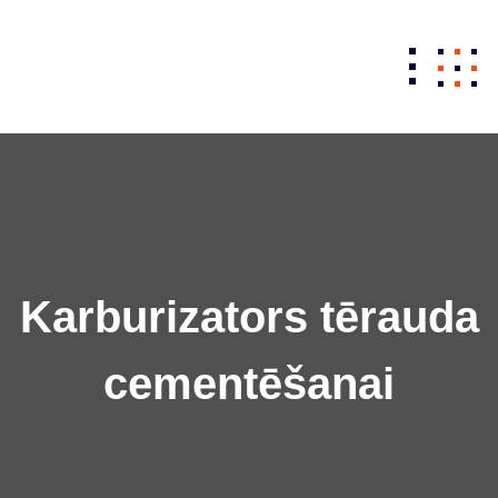
Skip
to
content
Karburizators tērauda
cementēšanai