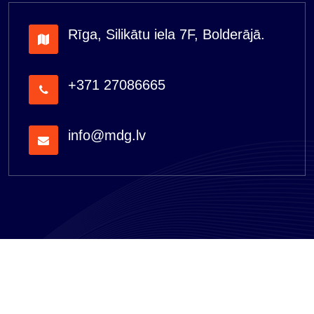
Rīga, Silikātu iela 7F, Bolderājā.
+371 27086665
info@mdg.lv
"MDG serviss" SIA 2026 All Rights Reserved