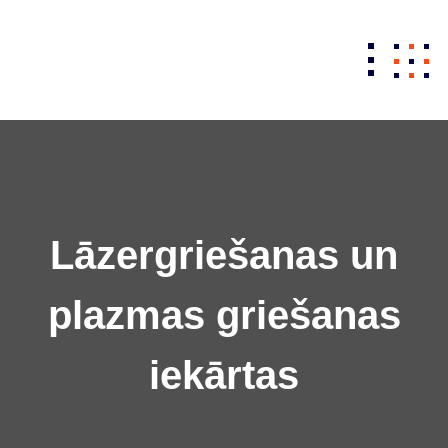
Skip
to
content
Lāzergriešanas un
plazmas griešanas
iekārtas