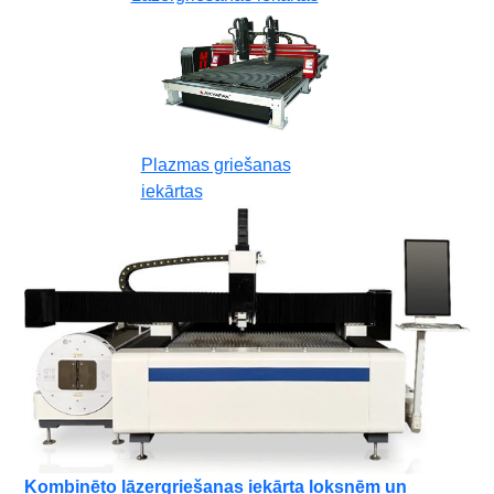
Plazmas griešanas
iekārtas
Kombinēto lāzergriešanas iekārta loksnēm un