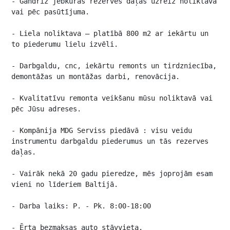
- Gandrīz jebkuras rezerves daļas uzreiz noliktavā 
vai pēc pasūtījuma.

- Liela noliktava – platībā 800 m2 ar iekārtu un 
to piederumu lielu izvēli.

- Darbgaldu, cnc, iekārtu remonts un tirdzniecība, 
demontāžas un montāžas darbi, renovācija.

- Kvalitatīvu remonta veikšanu mūsu noliktavā vai 
pēc Jūsu adreses.

- Kompānija MDG Serviss piedāvā : visu veidu 
instrumentu darbgaldu piederumus un tās rezerves 
daļas.

- Vairāk nekā 20 gadu pieredze, mēs joprojām esam 
vieni no līderiem Baltijā.

- Darba laiks: P. - Pk. 8:00-18:00

- Ērta bezmaksas auto stāvvieta.
