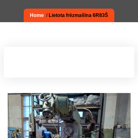
Home
/
Lietota frēzmašīna 6R83Š