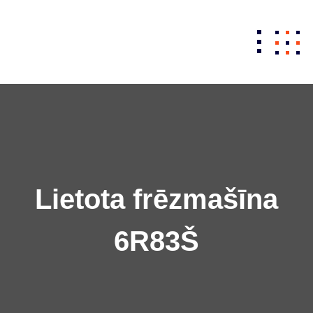
Skip
to
content
Lietota frēzmašīna
6R83Š