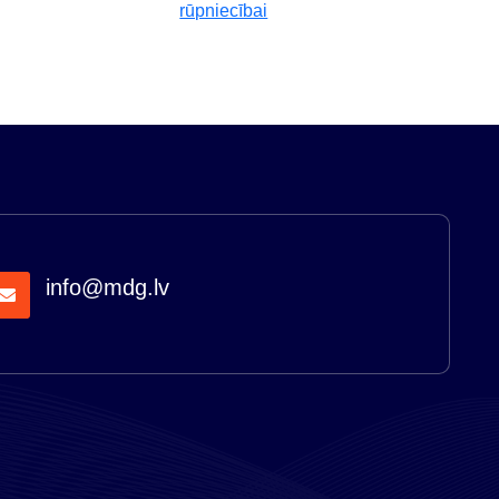
rūpniecībai
info@mdg.lv