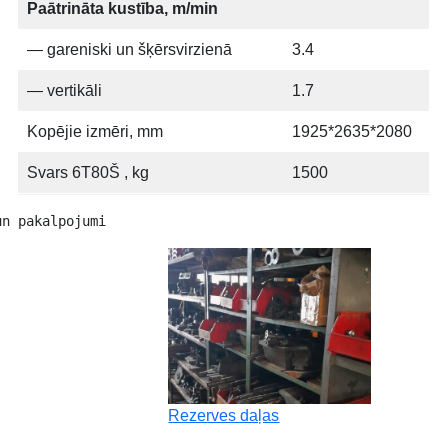
Paātrināta kustība, m/min
— gareniski un šķērsvirzienā
3.4
— vertikāli
1.7
Kopējie izmēri, mm
1925*2635*2080
Svars 6Т80Š , kg
1500
un pakalpojumi 
Rezerves daļas