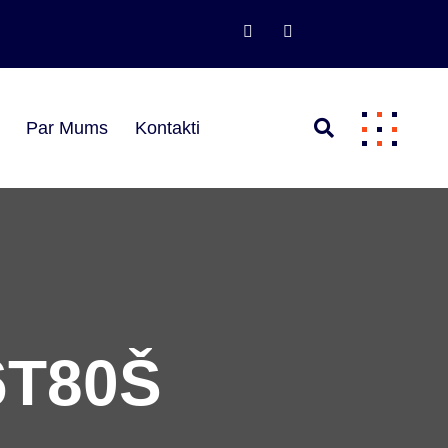
s
Par Mums
Kontakti
 6T80Š