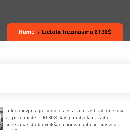
Home
/
Lietota frēzmašīna 6T80Š
Ļoti daudzpusīga konsoles iekārta ar vertikāli rotējošu
vārpstu, modelis 6T80Š, kas paredzēta dažādu
frēzēšanas darbu veikšanai individuālā un masveida