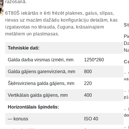
ražošanā.
6T80Š iekārtās ir ērti frēzēt plaknes, galus, slīpas,
rievas uz mazām dažādu konfigurāciju detaļām, kas
St
izgatavotas no tērauda, ​​čuguna, krāsainajiem
metāliem un plastmasas.
Pi
Da
Tehniskie dati:
Na
Galda darba virsmas izmēri, mm
1250*260
Ce
Galda gājiens garenvirzienā, mm
800
- 
va
Šķērsvirziena galda gājiens, mm
220
- 
Vertikālais galda gājiens, mm
400
pi
Horizontālais špindelis:
- 
de
— konuss
ISO 40
- 