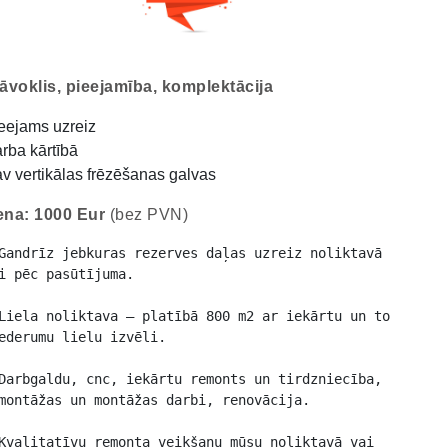
āvoklis, pieejamība, komplektācija
eejams uzreiz
rba kārtībā
v vertikālas frēzēšanas galvas
na: 1000 Eur
(bez PVN)
Gandrīz jebkuras rezerves daļas uzreiz noliktavā 
i pēc pasūtījuma.

Liela noliktava – platībā 800 m2 ar iekārtu un to 
ederumu lielu izvēli.

Darbgaldu, cnc, iekārtu remonts un tirdzniecība, 
montāžas un montāžas darbi, renovācija.

Kvalitatīvu remonta veikšanu mūsu noliktavā vai 