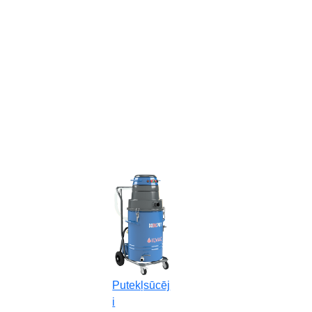
Putekļsūcēj
i