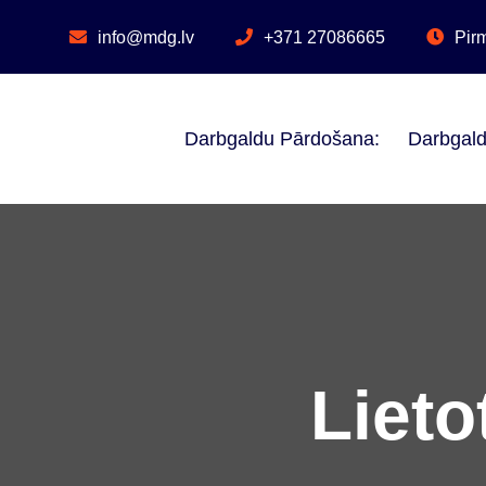
Skip
to
info@mdg.lv
+371 27086665
Pirm
content
Darbgaldu Pārdošana:
Darbgald
Lieto