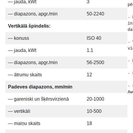
— jauda, ​​kWt
3
pē
— diapazons, apgr./min
50-2240
- 
in
Vertikālā špindelis:
da
— konuss
ISO 40
- 
vi
— jauda, ​​kWt
1.1
- 
— diapazons, apgr./min
56-2500
- 
— ātrumu skaits
12
- 
Padeves diapazons, mm/min
Aw
— gareniski un šķērsvirzienā
20-1000
— vertikāli
10-500
— maiņu skaits
18