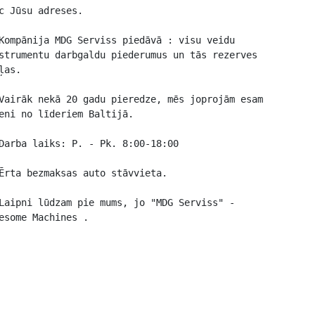
c Jūsu adreses.

Kompānija MDG Serviss piedāvā : visu veidu 
strumentu darbgaldu piederumus un tās rezerves 
ļas.

Vairāk nekā 20 gadu pieredze, mēs joprojām esam 
eni no līderiem Baltijā.

Darba laiks: P. - Pk. 8:00-18:00

Ērta bezmaksas auto stāvvieta.

Laipni lūdzam pie mums, jo "MDG Serviss" - 
esome Machines .