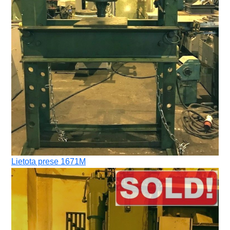
Lietota prese 1671М