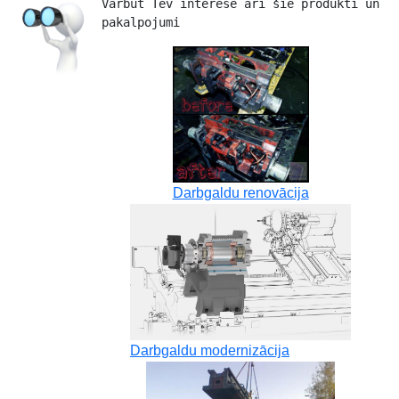
Varbūt Tev interesē arī šie produkti un 
pakalpojumi 
Darbgaldu renovācija
Darbgaldu modernizācija