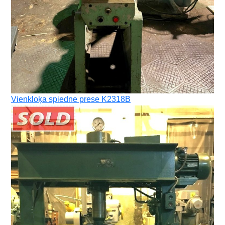
Vienkloķa spiedne prese K2318B