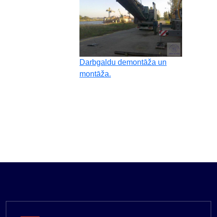
Darbgaldu demontāža un
montāža.