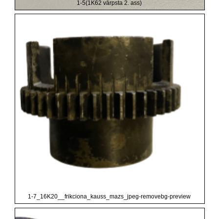
1-5(1K62 vārpsta 2. ass)
1-7_16K20__frikciona_kauss_mazs_jpeg-removebg-preview