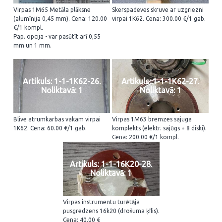
Virpas 1M65 Metāla plāksne
Skerspadeves skruve ar uzgriezni
(alumīnija 0,45 mm). Cena: 120.00
virpai 1K62. Cena: 300.00 €/1 gab.
€/1 kompl.
Pap. opcija - var pasūtīt arī 0,55
mm un 1 mm.
Artikuls: 1-1-1K62-26.
Artikuls: 1-1-1K62-27.
Noliktavā: 1
Noliktavā: 1
Blive atrumkarbas vakam virpai
Virpas 1M63 bremzes sajuga
1K62. Cena: 60.00 €/1 gab.
komplekts (elektr. sajūgs + 8 diski).
Cena: 200.00 €/1 kompl.
Artikuls: 1-1-16K20-28.
Noliktavā: 1
Virpas instrumentu turētāja
pusgredzens 16k20 (drošuma ķīlis).
Cena: 40.00 €