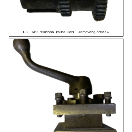
1-3_1K62_frikciona_kauss_liels__-removebg-preview