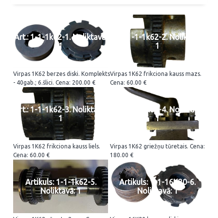
Art.: 1-1-1k62-1. Noliktavā:
Art.: 1-1-1k62-2. Noliktavā:
1
1
Virpas 1K62 berzes diski. Komplekts
Virpas 1K62 frikciona kauss mazs.
- 40gab.; 6.šlici. Cena: 200.00 €
Cena: 60.00 €
Art.: 1-1-1k62-3. Noliktavā:
Art.: 1-1-1k62-4. Noliktavā:
1
1
Virpas 1K62 frikciona kauss liels.
Virpas 1K62 griežņu tūretais. Cena:
Cena: 60.00 €
180.00 €
Artikuls: 1-1-1k62-5.
Artikuls: 1-1-16K20-6.
Noliktavā: 1
Noliktavā: 1