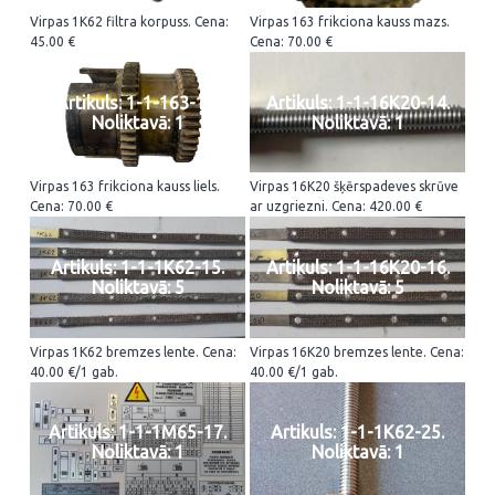
Virpas 1K62 filtra korpuss. Cena:
Virpas 163 frikciona kauss mazs.
45.00 €
Cena: 70.00 €
Artikuls: 1-1-163-13.
Artikuls: 1-1-16K20-14.
Noliktavā: 1
Noliktavā: 1
Virpas 163 frikciona kauss liels.
Virpas 16K20 šķērspadeves skrūve
Cena: 70.00 €
ar uzgriezni. Cena: 420.00 €
Artikuls: 1-1-1K62-15.
Artikuls: 1-1-16K20-16.
Noliktavā: 5
Noliktavā: 5
Virpas 1K62 bremzes lente. Cena:
Virpas 16K20 bremzes lente. Cena:
40.00 €/1 gab.
40.00 €/1 gab.
Artikuls: 1-1-1M65-17.
Artikuls: 1-1-1K62-25.
Noliktavā: 1
Noliktavā: 1