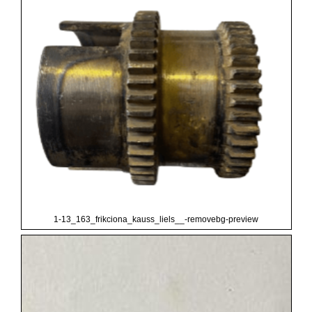
1-13_163_frikciona_kauss_liels__-removebg-preview