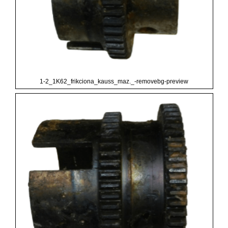
1-2_1K62_frikciona_kauss_maz._-removebg-preview