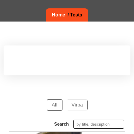
Home
/
Tests
All
Virpa
Search