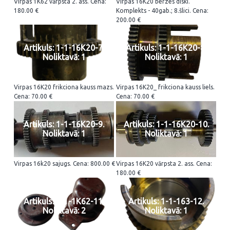
Virpas 1K62 vārpsta 2. ass. Cena:
Virpas 16K20 berzes diski.
180.00 €
Komplekts - 40gab.; 8.šlici. Cena:
200.00 €
Artikuls: 1-1-16K20-7.
Artikuls: 1-1-16K20-8.
Noliktavā: 1
Noliktavā: 1
Virpas 16K20 frikciona kauss mazs.
Virpas 16K20_ frikciona kauss liels.
Cena: 70.00 €
Cena: 70.00 €
Artikuls: 1-1-16K20-9.
Artikuls: 1-1-16K20-10.
Noliktavā: 1
Noliktavā: 1
Virpas 16k20 sajugs. Cena: 800.00 €
Virpas 16K20 vārpsta 2. ass. Cena:
180.00 €
Artikuls: 1-1-1K62-11.
Artikuls: 1-1-163-12.
Noliktavā: 2
Noliktavā: 1