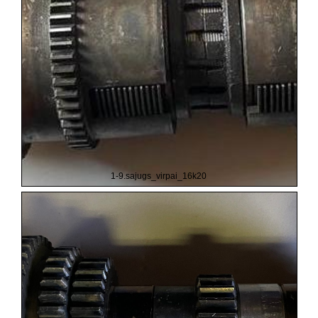
1-9.sajugs_virpai_16k20