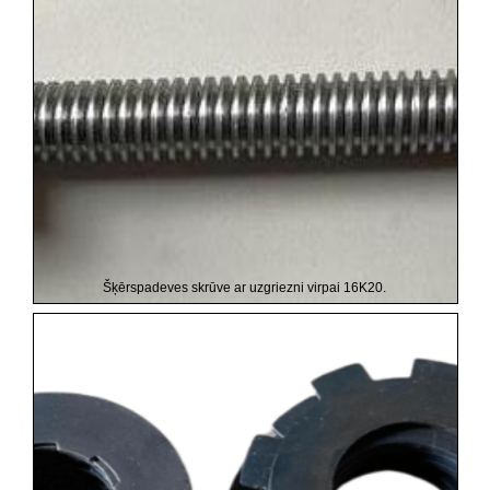
Šķērspadeves skrūve ar uzgriezni virpai 16K20.