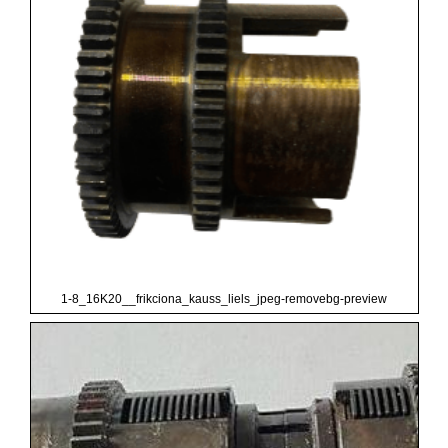
1-8_16K20__frikciona_kauss_liels_jpeg-removebg-preview