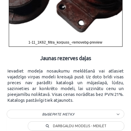
1-11_1K62_filtra_korpuss_-removebg-preview
Jaunas rezerves daļas
Ievadiet modeļa nosaukumu meklēšanā vai atlasiet
vajadzīgo virpas modeli kreisajā pusē. Uz doto brīdi visas
preces nav parādīti katalogā un mājaslapā, lūdzu,
sazinieties ar konkrēto modeli, lai uzzinātu cenu un
pieejamību noliktavā. Visas cenas norādītas bez PVN 21%.
Katalogs pastāvīgi tiek atjaunots.
ВЫБЕРИТЕ МЕТКУ
DARBGALDU MODELIS - MEKLĒT