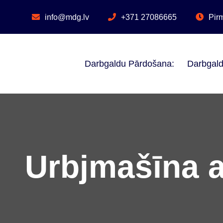
Skip
to
info@mdg.lv
+371 27086665
Pirm
content
Darbgaldu Pārdošana:
Darbgald
Urbjmašīna a