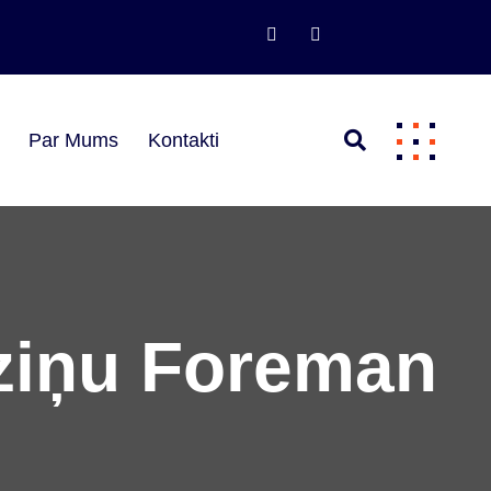
s
Par Mums
Kontakti
dziņu Foreman