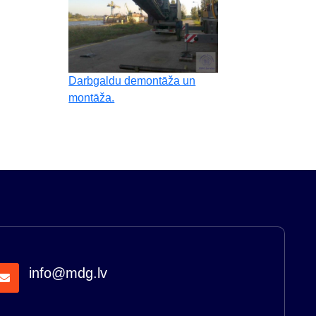
Darbgaldu demontāža un
montāža.
info@mdg.lv