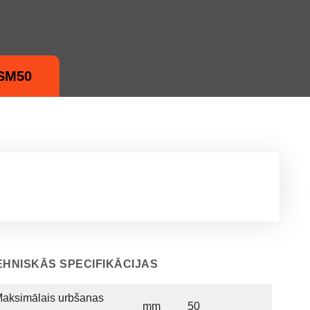
ASM50
EHNISKĀS SPECIFIKĀCIJAS
aksimālais urbšanas
mm
50