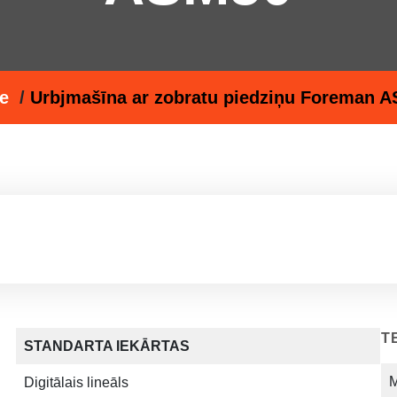
e
/
Urbjmašīna ar zobratu piedziņu Foreman 
T
STANDARTA IEKĀRTAS
M
Digitālais lineāls