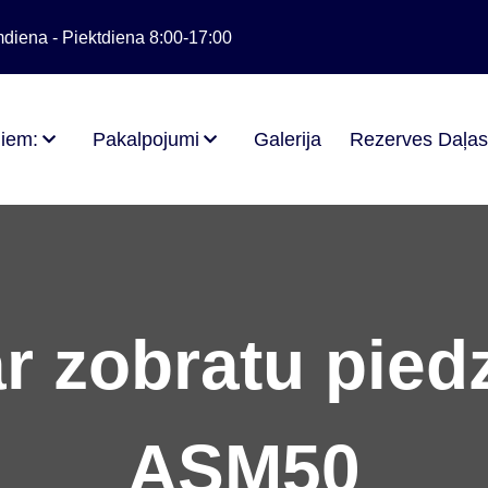
diena - Piektdiena 8:00-17:00
iem:
Pakalpojumi
Galerija
Rezerves Daļa
r zobratu pie
ASM50