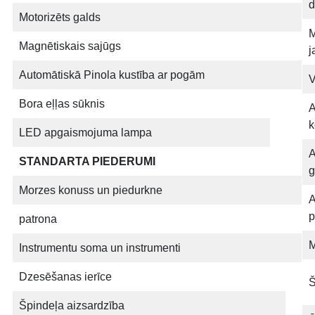
d
Motorizēts galds
M
Magnētiskais sajūgs
j
Automātiskā Pinola kustība ar pogām
V
Bora eļļas sūknis
A
k
LED apgaismojuma lampa
A
STANDARTA PIEDERUMI
g
Morzes konuss un piedurkne
A
p
patrona
M
Instrumentu soma un instrumenti
Dzesēšanas ierīce
Š
Špindeļa aizsardzība