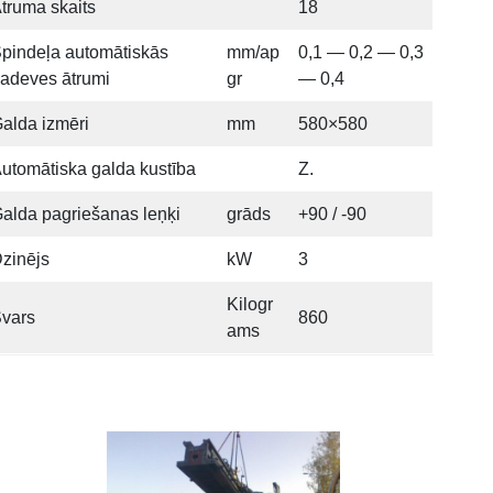
truma skaits
18
pindeļa automātiskās
mm/ap
0,1 — 0,2 — 0,3
adeves ātrumi
gr
— 0,4
alda izmēri
mm
580×580
utomātiska galda kustība
Z.
alda pagriešanas leņķi
grāds
+90 / -90
zinējs
kW
3
Kilogr
vars
860
ams