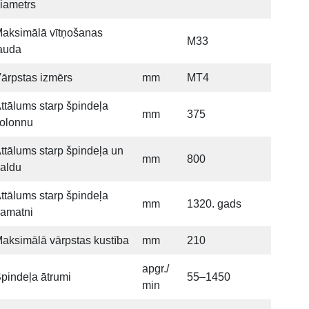
iametrs
aksimālā vītņošanas
M33
auda
ārpstas izmērs
mm
MT4
ttālums starp špindeļa
mm
375
olonnu
ttālums starp špindeļa un
mm
800
aldu
ttālums starp špindeļa
mm
1320. gads
amatni
aksimālā vārpstas kustība
mm
210
apgr./
pindeļa ātrumi
55–1450
min