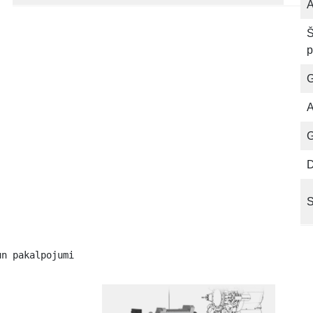
Ā
Š
p
G
A
G
D
S
un pakalpojumi 