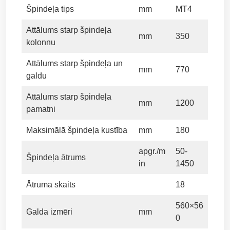
Špindeļa tips
mm
MT4
Attālums starp špindeļa
mm
350
kolonnu
Attālums starp špindeļa un
mm
770
galdu
Attālums starp špindeļa
mm
1200
pamatni
Maksimālā špindeļa kustība
mm
180
apgr./m
50-
Špindeļa ātrums
in
1450
Ātruma skaits
18
560×56
Galda izmēri
mm
0