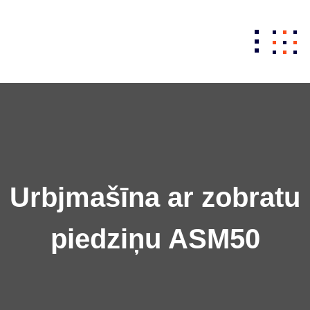
Skip
to
content
Urbjmašīna ar zobratu
piedziņu ASM50