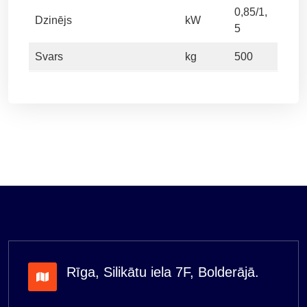
0,85/1,
Dzinējs
kW
5
Svars
kg
500
Rīga, Silikātu iela 7F, Bolderājā.