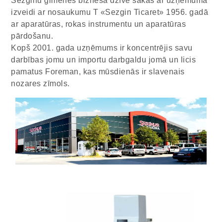
Sezginu ģimenes biznesa dzīve sākās ar uzņēmuma
izveidi ar nosaukumu T «Sezgin Ticaret» 1956. gadā
ar aparatūras, rokas instrumentu un aparatūras
pārdošanu.
Kopš 2001. gada uzņēmums ir koncentrējis savu
darbības jomu un importu darbgaldu jomā un licis
pamatus Foreman, kas mūsdienās ir slavenais
nozares zīmols.