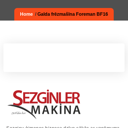
Home
/
Galda frēzmašīna Foreman BF16