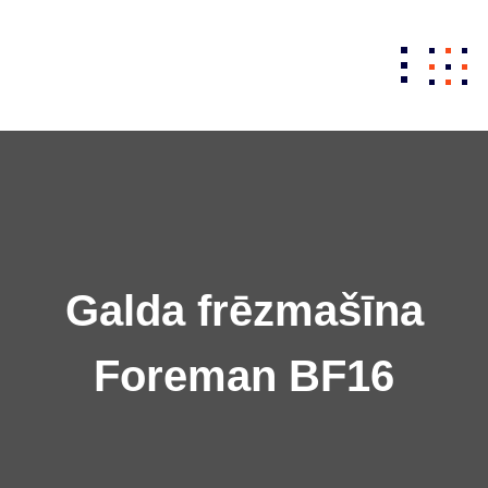
Skip
to
content
Galda frēzmašīna
Foreman BF16