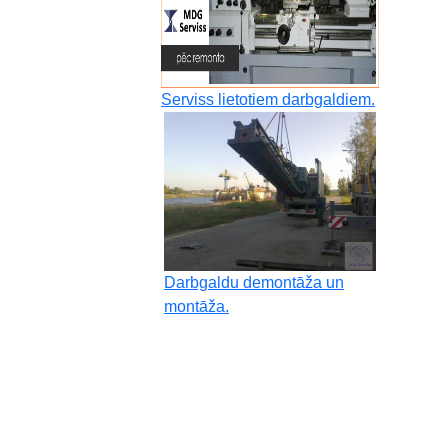
Serviss lietotiem darbgaldiem.
Darbgaldu demontāža un
montāža.