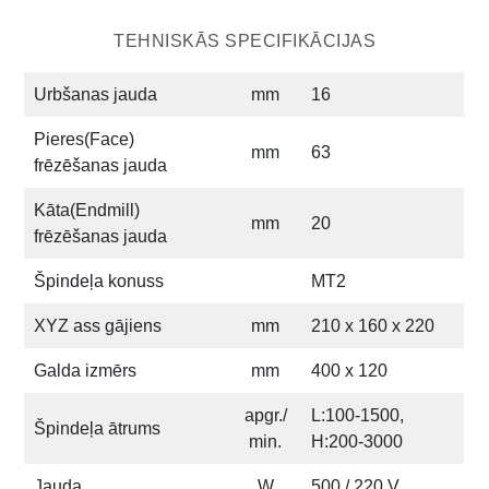
TEHNISKĀS SPECIFIKĀCIJAS
Urbšanas jauda
mm
16
Pieres(Face)
mm
63
frēzēšanas jauda
Kāta(Endmill)
mm
20
frēzēšanas jauda
Špindeļa konuss
MT2
XYZ ass gājiens
mm
210 x 160 x 220
Galda izmērs
mm
400 x 120
apgr./
L:100-1500,
Špindeļa ātrums
min.
H:200-3000
Jauda
W
500 / 220 V