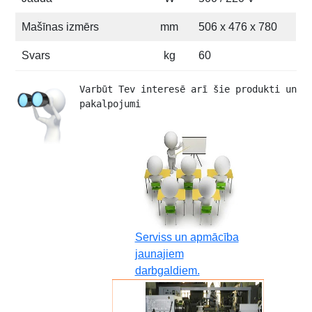
Mašīnas izmērs
mm
506 x 476 x 780
Svars
kg
60
Varbūt Tev interesē arī šie produkti un 
pakalpojumi 
Serviss un apmācība
jaunajiem
darbgaldiem.