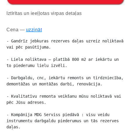
Iztīrītas un ieeļļotas virpas detaļas
Cena —
uzzināt
- Gandrīz jebkuras rezerves daļas uzreiz noliktavā 
vai pēc pasūtījuma.

- Liela noliktava – platībā 800 m2 ar iekārtu un 
to piederumu lielu izvēli.

- Darbgaldu, cnc, iekārtu remonts un tirdzniecība, 
demontāžas un montāžas darbi, renovācija.

- Kvalitatīvu remonta veikšanu mūsu noliktavā vai 
pēc Jūsu adreses.

- Kompānija MDG Serviss piedāvā : visu veidu 
instrumentu darbgaldu piederumus un tās rezerves 
daļas.
