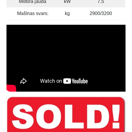
Motora jauda
kW
7.5
Mašīnas svars:
kg
2900/3200