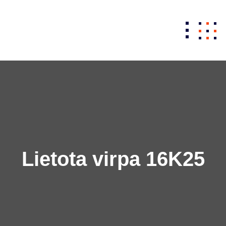
Skip
to
content
Lietota virpa 16K25