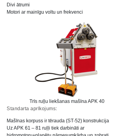
Divi ātrumi
Motori ar mainīgu voltu un frekvenci
Trīs ruļļu liekšanas mašīna APK 40
Standarta aprīkojums:
Mašīnas korpuss ir tērauda (ST-52) konstrukcija
Uz APK 61 – 81 ruļļi tiek darbināti ar
hidromotoru+planētu pārnesumkārba un zobrati