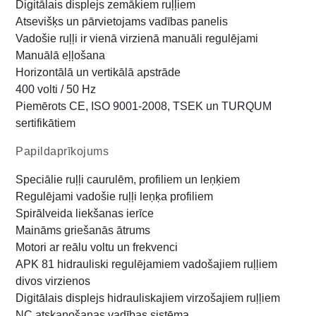
Digitālais displejs zemākiem ruļļiem
Atsevišķs un pārvietojams vadības panelis
Vadošie ruļļi ir vienā virzienā manuāli regulējami
Manuālā eļļošana
Horizontālā un vertikālā apstrāde
400 volti / 50 Hz
Piemērots CE, ISO 9001-2008, TSEK un TURQUM
sertifikātiem
Papildaprīkojums
Speciālie ruļļi caurulēm, profiliem un leņķiem
Regulējami vadošie ruļļi leņķa profiliem
Spirālveida liekšanas ierīce
Maināms griešanās ātrums
Motori ar reālu voltu un frekvenci
APK 81 hidrauliski regulējamiem vadošajiem ruļļiem
divos virzienos
Digitālais displejs hidrauliskajiem virzošajiem ruļļiem
NC atskaņošanas vadības sistēma