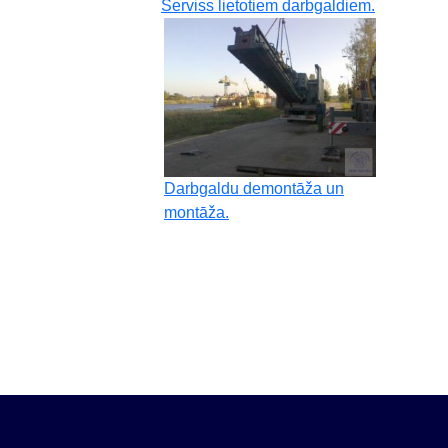
Serviss lietotiem darbgaldiem.
Darbgaldu demontāža un
montāža.