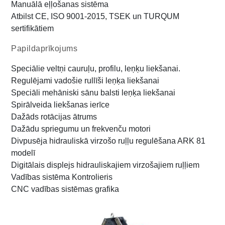
Manuālā eļļošanas sistēma
Atbilst CE, ISO 9001-2015, TSEK un TURQUM
sertifikātiem
Papildaprīkojums
Speciālie veltņi cauruļu, profilu, leņķu liekšanai.
Regulējami vadošie rullīši leņķa liekšanai
Speciāli mehāniski sānu balsti leņķa liekšanai
Spirālveida liekšanas ierīce
Dažāds rotācijas ātrums
Dažādu spriegumu un frekvenču motori
Divpusēja hidrauliskā virzošo ruļļu regulēšana ARK 81
modelī
Digitālais displejs hidrauliskajiem virzošajiem ruļļiem
Vadības sistēma Kontrolieris
CNC vadības sistēmas grafika