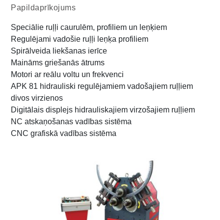
Papildaprīkojums
Speciālie ruļļi caurulēm, profiliem un leņķiem
Regulējami vadošie ruļļi leņķa profiliem
Spirālveida liekšanas ierīce
Maināms griešanās ātrums
Motori ar reālu voltu un frekvenci
APK 81 hidrauliski regulējamiem vadošajiem ruļļiem
divos virzienos
Digitālais displejs hidrauliskajiem virzošajiem ruļļiem
NC atskaņošanas vadības sistēma
CNC grafiskā vadības sistēma