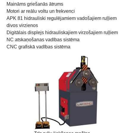
Maināms griešanās ātrums
Motori ar reālu voltu un frekvenci
APK 81 hidrauliski regulējamiem vadošajiem ruļļiem
divos virzienos
Digitālais displejs hidrauliskajiem virzošajiem ruļļiem
NC atskaņošanas vadības sistēma
CNC grafiskā vadības sistēma