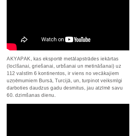
AKYAPAK, kas eksportē metālapstrādes iekārtas
(locīšanai, griešanai, urbšanai un metināšanai) uz
112 valstīm 6 kontinentos, ir viens no vecākajiem
uzņēmumiem Bursā, Turcijā, un, turpinot veiksmīgi
darboties daudzus gadu desmitus, jau atzīmē savu
60. dzimšanas dienu.