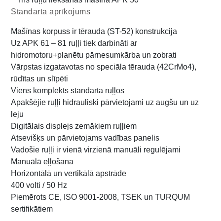
Standarta aprīkojums
Mašīnas korpuss ir tērauda (ST-52) konstrukcija
Uz APK 61 – 81 ruļļi tiek darbināti ar
hidromotoru+planētu pārnesumkārba un zobrati
Vārpstas izgatavotas no speciāla tērauda (42CrMo4),
rūdītas un slīpēti
Viens komplekts standarta ruļļos
Apakšējie ruļļi hidrauliski pārvietojami uz augšu un uz
leju
Digitālais displejs zemākiem ruļļiem
Atsevišķs un pārvietojams vadības panelis
Vadošie ruļļi ir vienā virzienā manuāli regulējami
Manuālā eļļošana
Horizontālā un vertikālā apstrāde
400 volti / 50 Hz
Piemērots CE, ISO 9001-2008, TSEK un TURQUM
sertifikātiem