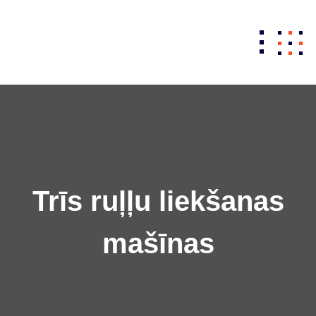
Skip
to
content
Trīs ruļļu liekšanas
mašīnas