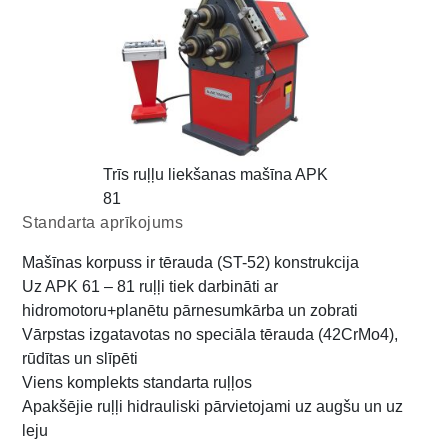
Trīs ruļļu liekšanas mašīna APK
81
Standarta aprīkojums
Mašīnas korpuss ir tērauda (ST-52) konstrukcija
Uz APK 61 – 81 ruļļi tiek darbināti ar
hidromotoru+planētu pārnesumkārba un zobrati
Vārpstas izgatavotas no speciāla tērauda (42CrMo4),
rūdītas un slīpēti
Viens komplekts standarta ruļļos
Apakšējie ruļļi hidrauliski pārvietojami uz augšu un uz
leju