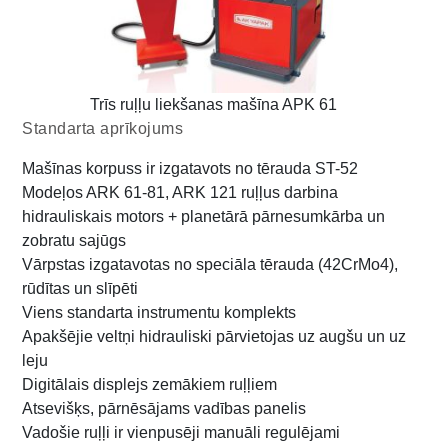
Trīs ruļļu liekšanas mašīna APK 61
Standarta aprīkojums
Mašīnas korpuss ir izgatavots no tērauda ST-52
Modeļos ARK 61-81, ARK 121 ruļļus darbina
hidrauliskais motors + planetārā pārnesumkārba un
zobratu sajūgs
Vārpstas izgatavotas no speciāla tērauda (42CrMo4),
rūdītas un slīpēti
Viens standarta instrumentu komplekts
Apakšējie veltņi hidrauliski pārvietojas uz augšu un uz
leju
Digitālais displejs zemākiem ruļļiem
Atsevišķs, pārnēsājams vadības panelis
Vadošie ruļļi ir vienpusēji manuāli regulējami