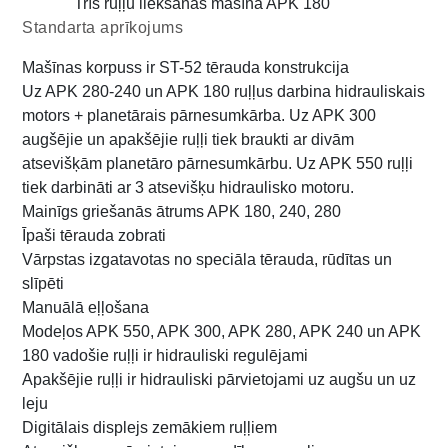
Trīs ruļļu liekšanas mašīna APK 180
Standarta aprīkojums
Mašīnas korpuss ir ST-52 tērauda konstrukcija
Uz APK 280-240 un APK 180 ruļļus darbina hidrauliskais
motors + planetārais pārnesumkārba. Uz APK 300
augšējie un apakšējie ruļļi tiek braukti ar divām
atsevišķām planetāro pārnesumkārbu. Uz APK 550 ruļļi
tiek darbināti ar 3 atsevišķu hidraulisko motoru.
Mainīgs griešanās ātrums APK 180, 240, 280
Īpaši tērauda zobrati
Vārpstas izgatavotas no speciāla tērauda, rūdītas un
slīpēti
Manuālā eļļošana
Modeļos APK 550, APK 300, APK 280, APK 240 un APK
180 vadošie ruļļi ir hidrauliski regulējami
Apakšējie ruļļi ir hidrauliski pārvietojami uz augšu un uz
leju
Digitālais displejs zemākiem ruļļiem