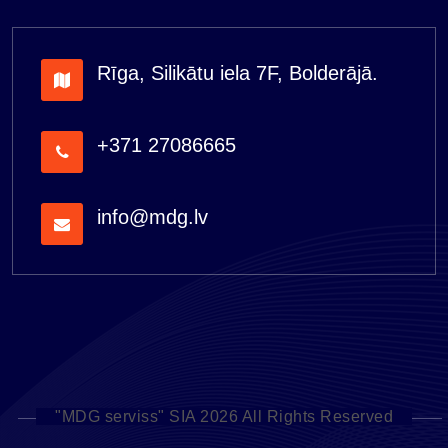
Rīga, Silikātu iela 7F, Bolderājā.
+371 27086665
info@mdg.lv
"MDG serviss" SIA 2026 All Rights Reserved