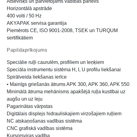
Atsevišķs un pārvietojams vadības panelis
Horizontālā apstrāde
400 volti / 50 Hz
AKYAPAK servisa garantija
Piemērots CE, ISO 9001-2008, TSEK un TURQUM
sertifikātiem
Papildaprīkojums
Speciālie ruļļi caurulēm, profiliem un leņķiem
Speciāla instrumentu sistēma H, I, U profilu liekšanai
Spirālveida liekšanas ierīce
• Mainīgs griešanās ātrums APK 300, APK 360, APK 550
Minimālā ātruma mehānisms apakšējā ruļļa kustībai uz
augšu un uz leju
Pagarinātas vārpstas
Digitālais displejs hidrauliskajiem virzošajiem ruļļiem
NC atskaņošanas vadības sistēma
CNC grafiskā vadības sistēma
Kursorsviras vadība