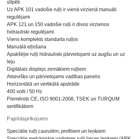
slīpēti
Uz APK 101 vadošie ruļļi ir vienā virzienā manuāli
regulējami
APK 121 un 150 vadošie ruļļi ir divos virzienos
hidrauliski regulējami
Viens komplekts standarta ruļļos
Manuālā eļļošana
Apakšējie ruļļi hidrauliski pārvietojami uz augšu un uz
leju
Digitālais displejs zemākiem ruļļiem
Atsevišķs un pārvietojams vadības panelis
Horizontālā un vertikālā apstrāde
400 volti / 50 Hz
Piemērots CE, ISO 9001-2008, TSEK un TURQUM
sertifikātiem
Papildaprīkojums
Speciālie ruļļi caurulēm, profiliem un leņķiem
Speciālie mehāniskie vadotnes ruļļi lieces leņķiem (APK