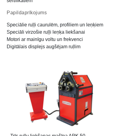
sertifikātiem
Papildaprīkojums
Speciālie ruļļi caurulēm, profiliem un leņķiem
Speciāli virzošie ruļļi leņķa liekšanai
Motori ar mainīgu voltu un frekvenci
Digitālais displejs augšējam ruļlim
Trīs ruļļu liekšanas mašīna APK 50