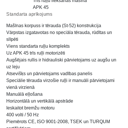
Trīs ruļļu liekšanas mašīna
APK 45
Standarta aprīkojums
Mašīnas korpuss ir tērauda (St-52) konstrukcija
Vārpstas izgatavotas no speciāla tērauda, rūdītas un
slīpēti
Viens standarta ruļļu komplekts
Uz APK 45 trīs ruļļi motorizēti
Augšējais rullis ir hidrauliski pārvietojams uz augšu un
uz leju
Atsevišķs un pārvietojams vadības panelis
Speciālie tērauda virzošie ruļļi ir manuāli pārvietojami
vienā virzienā
Manuālā eļļošana
Horizontālā un vertikālā apstrāde
Ieskaitot bremžu motoru
400 volti / 50 Hz
Piemērots CE, ISO 9001-2008, TSEK un TURQUM