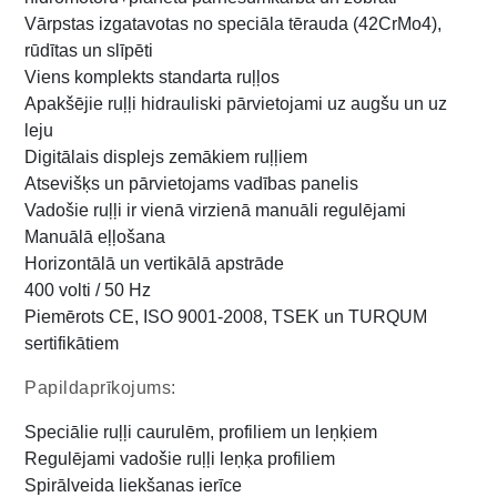
Vārpstas izgatavotas no speciāla tērauda (42CrMo4),
rūdītas un slīpēti
Viens komplekts standarta ruļļos
Apakšējie ruļļi hidrauliski pārvietojami uz augšu un uz
leju
Digitālais displejs zemākiem ruļļiem
Atsevišķs un pārvietojams vadības panelis
Vadošie ruļļi ir vienā virzienā manuāli regulējami
Manuālā eļļošana
Horizontālā un vertikālā apstrāde
400 volti / 50 Hz
Piemērots CE, ISO 9001-2008, TSEK un TURQUM
sertifikātiem
Papildaprīkojums:
Speciālie ruļļi caurulēm, profiliem un leņķiem
Regulējami vadošie ruļļi leņķa profiliem
Spirālveida liekšanas ierīce